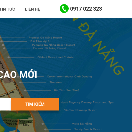
0917 022 323
TIN TỨC
LIÊN HỆ
CAO MỚI
TÌM KIẾM