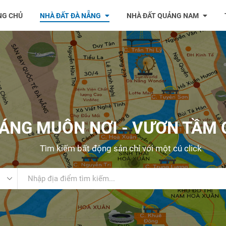
NG CHỦ
NHÀ ĐẤT ĐÀ NẴNG
NHÀ ĐẤT QUẢNG NAM
ÁNG MUÔN NƠI - VƯƠN TẦM 
Tìm kiếm bất động sản chỉ với một cú click