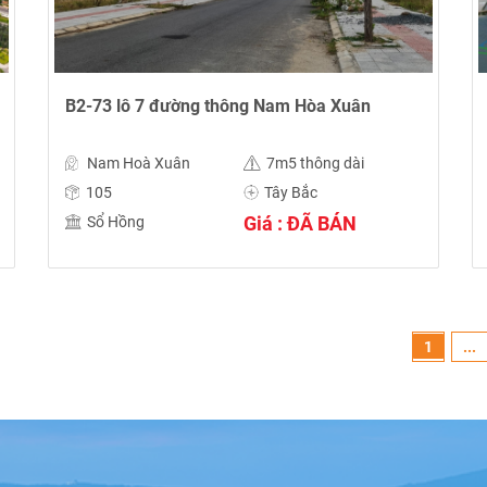
B2-73 lô 7 đường thông Nam Hòa Xuân
Nam Hoà Xuân
7m5 thông dài
105
Tây Bắc
Giá : ĐÃ BÁN
Sổ Hồng
1
...