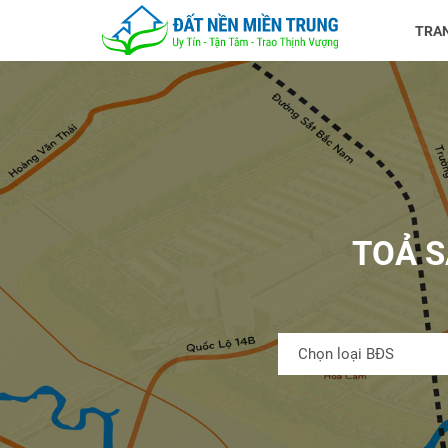
TRA
TOẢ S