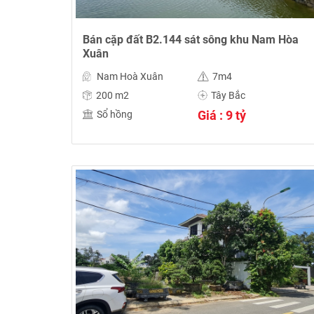
Bán cặp đất B2.144 sát sông khu Nam Hòa
Xuân
Nam Hoà Xuân
7m4
200 m2
Tây Bắc
Giá : 9 tỷ
Sổ hồng