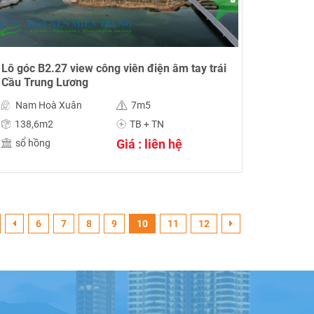
Lô góc B2.27 view công viên điện âm tay trái
Cầu Trung Lương
Nam Hoà Xuân
7m5
138,6m2
TB + TN
Giá : liên hệ
sổ hồng
6
7
8
9
10
11
12